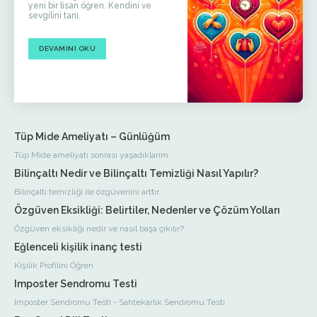
yeni bir lisan öğren. Kendini ve
sevgilini tanı.
DEVAMINI OKU
Tüp Mide Ameliyatı – Günlüğüm
Tüp Mide ameliyatı sonrası yaşadıklarım
Bilinçaltı Nedir ve Bilinçaltı Temizliği Nasıl Yapılır?
Bilinçaltı temizliği ile özgüvenini arttır.
Özgüven Eksikliği: Belirtiler, Nedenler ve Çözüm Yolları
Özgüven eksikliği nedir ve nasıl başa çıkılır?
Eğlenceli kişilik inanç testi
Kişilik Profilini Öğren
Imposter Sendromu Testi
Imposter Sendromu Testi - Sahtekarlık Sendromu Testi