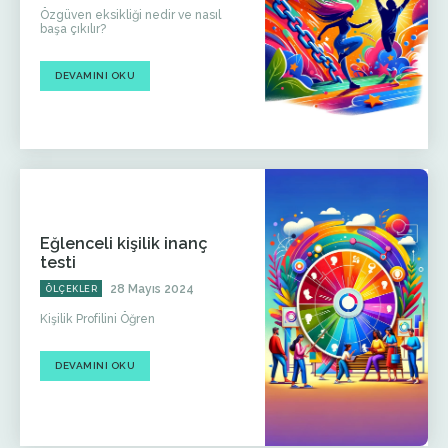
Özgüven eksikliği nedir ve nasıl
başa çıkılır?
DEVAMINI OKU
Eğlenceli kişilik inanç
testi
28 Mayıs 2024
ÖLÇEKLER
Kişilik Profilini Öğren
DEVAMINI OKU