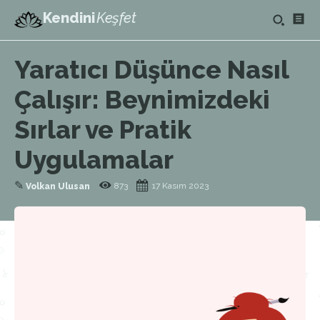
Kendini
Keşfet
Yaratıcı Düşünce Nasıl
Çalışır: Beynimizdeki
Sırlar ve Pratik
Uygulamalar
✎
873
17 Kasım 2023
Volkan Ulusan