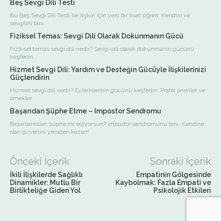
Beş Sevgi Dili Testi
Bu Beş Sevgi Dili Testi ile ilişkin için yeni bir lisan öğren. Kendini ve
sevgilini tanı.
Fiziksel Temas: Sevgi Dili Olarak Dokunmanın Gücü
Fiziksel temas sevgi dili nedir? Sevgi dili olarak dokunmanın gücünü
keşfedin.
Hizmet Sevgi Dili: Yardım ve Desteğin Gücüyle İlişkilerinizi
Güçlendirin
Hizmet sevgi dili nedir? Eylemlerinin gücünü keşfedin. Pratik öneriler ve
örnekler.
Başarıdan Şüphe Etme – Impostor Sendromu
Başarılarından şüphe mi ediyorsun? impostor sendromunu tanı. Kendine
olan güvenini yeniden kazan!
Önceki İçerik
Sonraki İçerik
İkili İlişkilerde Sağlıklı
Empatinin Gölgesinde
Dinamikler: Mutlu Bir
Kaybolmak: Fazla Empati ve
Birlikteliğe Giden Yol
Psikolojik Etkileri