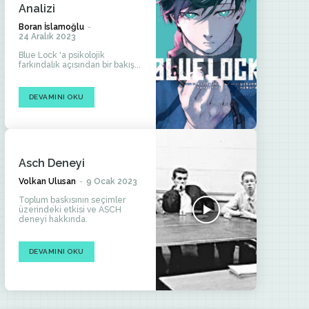
Analizi
Boran İslamoğlu
-
24 Aralık 2023
Blue Lock 'a psikolojik
farkındalık açısından bir bakış...
DEVAMINI OKU
Asch Deneyi
Volkan Ulusan
-
9 Ocak 2023
Toplum baskısının seçimler
üzerindeki etkisi ve ASCH
deneyi hakkında.
DEVAMINI OKU