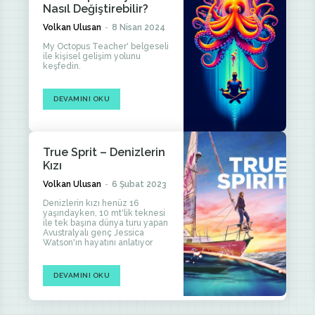
Nasıl Değiştirebilir?
Volkan Ulusan
-
8 Nisan 2024
My Octopus Teacher' belgeseli
ile kişisel gelişim yolunu
keşfedin.
DEVAMINI OKU
True Sprit – Denizlerin
Kızı
Volkan Ulusan
-
6 Şubat 2023
Denizlerin kızı henüz 16
yaşındayken, 10 mt'lik teknesi
ile tek başına dünya turu yapan
Avustralyalı genç Jessica
Watson'ın hayatını anlatıyor
DEVAMINI OKU