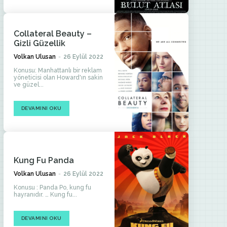
Collateral Beauty –
Gizli Güzellik
Volkan Ulusan
-
26 Eylül 2022
Konusu: Manhattanlı bir reklam
yöneticisi olan Howard'ın sakin
ve güzel...
DEVAMINI OKU
Kung Fu Panda
Volkan Ulusan
-
26 Eylül 2022
Konusu : Panda Po, kung fu
hayranıdır. … Kung fu...
DEVAMINI OKU