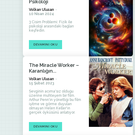
Psikoloji
Volkan Ulusan
-
10 Nisan 2024
3 Cisim Problemi: Fizik ile
psikoloji arasındaki bağları
keşfedin.
DEVAMINI OKU
The Miracle Worker –
Karanlığın...
Volkan Ulusan
-
15 Şubat 2023
Sevginin acıma'sız olduğu
üzerine muhteşem bir film.
Arthur Penn'in yönettiği bu film
işitme ve görme duyuları
olmayan Helen Keller'ın
gerçek öyküsünü anlatıyor.
DEVAMINI OKU