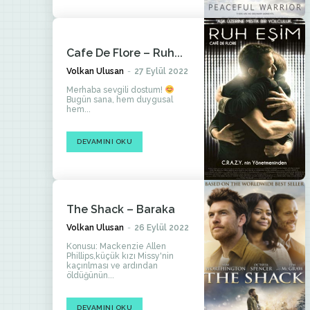
Cafe De Flore – Ruh...
Volkan Ulusan
-
27 Eylül 2022
Merhaba sevgili dostum!
Bugün sana, hem duygusal
hem...
DEVAMINI OKU
The Shack – Baraka
Volkan Ulusan
-
26 Eylül 2022
Konusu: Mackenzie Allen
Phillips,küçük kızı Missy'nin
kaçırılması ve ardından
öldüğünün...
DEVAMINI OKU