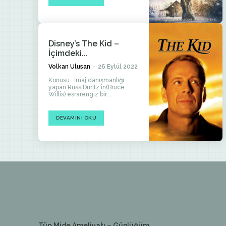
Disney’s The Kid –
İçimdeki...
Volkan Ulusan
-
26 Eylül 2022
Konusu : İmaj danışmanlığı
yapan Russ Duritz'in(Bruce
Willis) esrarengiz bir...
DEVAMINI OKU
Tüp Mide Ameliyatı – Günlüğüm