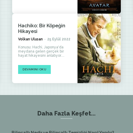
Hachiko: Bir Köpeğin
Hikayesi
Volkan Ulusan
-
25 Eylül 2022
Konusu: Hachi, Japonya'da
meydana gelen gerçek bir
hayat hikayesini anlatıyor....
DEVAMINI OKU
Daha Fazla Keşfet...
Bilinçaltı Nedir ve Bilinçaltı Temizliği Nasıl Yapılır?