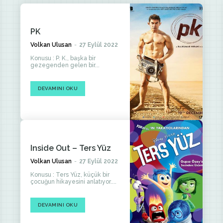
PK
Volkan Ulusan
-
27 Eylül 2022
Konusu : P. K., başka bir
gezegenden gelen bir...
DEVAMINI OKU
Inside Out – Ters Yüz
Volkan Ulusan
-
27 Eylül 2022
Konusu : Ters Yüz, küçük bir
çocuğun hikayesini anlatıyor....
DEVAMINI OKU