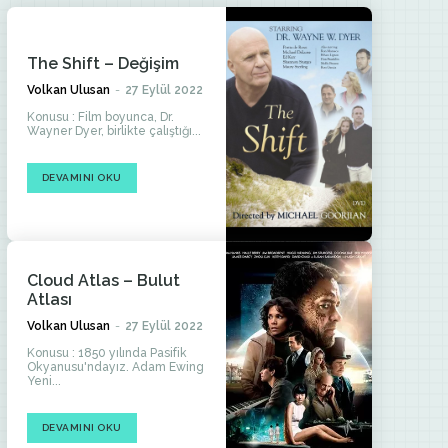
The Shift – Değişim
Volkan Ulusan
-
27 Eylül 2022
Konusu : Film boyunca, Dr.
Wayner Dyer, birlikte çalıştığı...
DEVAMINI OKU
Cloud Atlas – Bulut
Atlası
Volkan Ulusan
-
27 Eylül 2022
Konusu : 1850 yılında Pasifik
Okyanusu'ndayız. Adam Ewing
Yeni...
DEVAMINI OKU