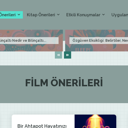
Önerileri
Kitap Önerileri
Etkili Konuşmalar
Uygulam
linçaltı Nedir ve Bilinçaltı...
Özgüven Eksikliği: Belirtiler, Ne
FILM ÖNERILERI
Bir Ahtapot Hayatınızı