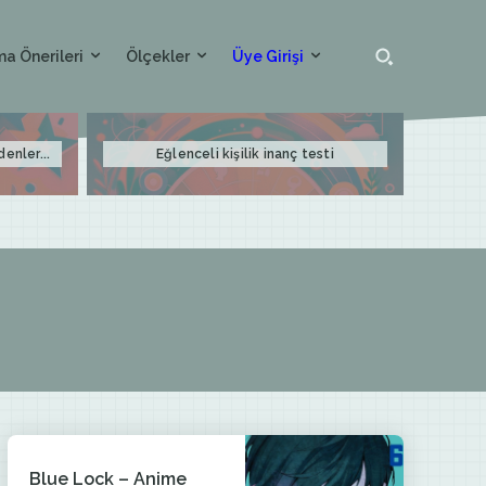
a Önerileri
Ölçekler
Üye Girişi
denler...
Eğlenceli kişilik inanç testi
Blue Lock – Anime