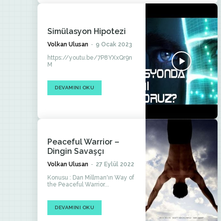
Simülasyon Hipotezi
Volkan Ulusan
-
9 Ocak 2023
https://youtu.be/7P8YXxQr9n
M
DEVAMINI OKU
Peaceful Warrior –
Dingin Savaşçı
Volkan Ulusan
-
27 Eylül 2022
Konusu : Dan Millman'ın Way of
the Peaceful Warrior...
DEVAMINI OKU