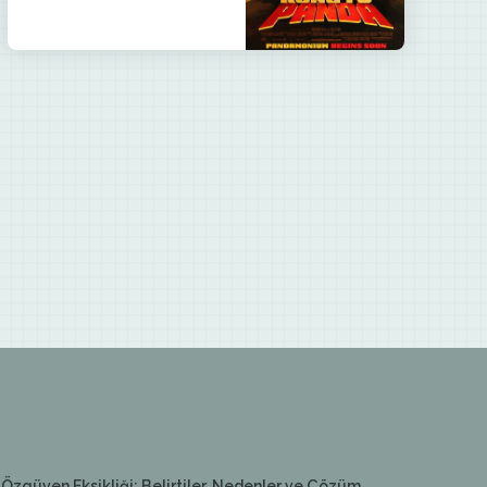
Özgüven Eksikliği: Belirtiler, Nedenler ve Çözüm