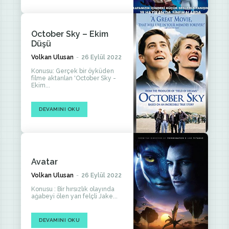
October Sky – Ekim
Düşü
Volkan Ulusan
-
26 Eylül 2022
Konusu: Gerçek bir öyküden
filme aktarılan 'October Sky -
Ekim...
DEVAMINI OKU
Avatar
Volkan Ulusan
-
26 Eylül 2022
Konusu : Bir hırsızlık olayında
ağabeyi ölen yarı felçli Jake...
DEVAMINI OKU