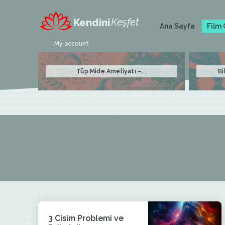
Keşfet
Kendini
Film 
Ana Sayfa
My account
Tüp Mide Ameliyatı –...
Bi
3 Cisim Problemi ve