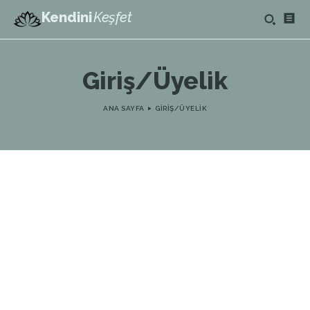
Kendini
Keşfet
Giriş/Üyelik
ANA SAYFA
GIRIŞ/ÜYELIK