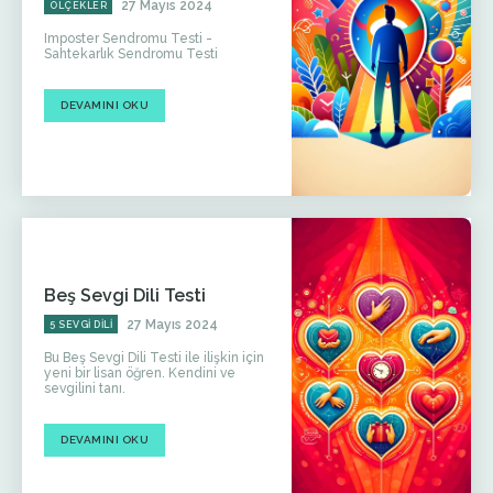
27 Mayıs 2024
ÖLÇEKLER
Imposter Sendromu Testi -
Sahtekarlık Sendromu Testi
DEVAMINI OKU
Beş Sevgi Dili Testi
27 Mayıs 2024
5 SEVGI DILI
Bu Beş Sevgi Dili Testi ile ilişkin için
yeni bir lisan öğren. Kendini ve
sevgilini tanı.
DEVAMINI OKU