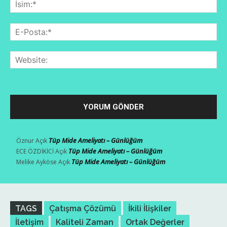
İsi
E-
Pos
Web
Tüp Mide Ameliyatı – Günlüğüm
Öznur
Açık
Tüp Mide Ameliyatı – Günlüğüm
ECE ÖZDİKİCİ
Açık
Tüp Mide Ameliyatı – Günlüğüm
Melike Ayköse
Açık
TAGS
Çatışma Çözümü
İkili İlişkiler
İletişim
Kaliteli Zaman
Ortak Değerler