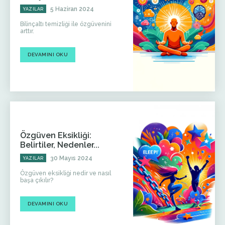
5 Haziran 2024
YAZILAR
Bilinçaltı temizliği ile özgüvenini
arttır.
DEVAMINI OKU
Özgüven Eksikliği:
Belirtiler, Nedenler...
30 Mayıs 2024
YAZILAR
Özgüven eksikliği nedir ve nasıl
başa çıkılır?
DEVAMINI OKU