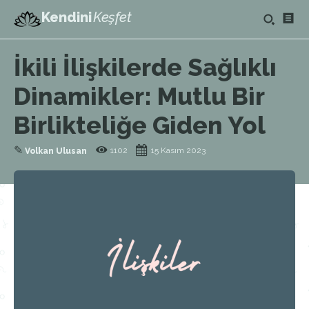
Kendini
Keşfet
İkili İlişkilerde Sağlıklı
Dinamikler: Mutlu Bir
Birlikteliğe Giden Yol
✎
1102
15 Kasım 2023
Volkan Ulusan