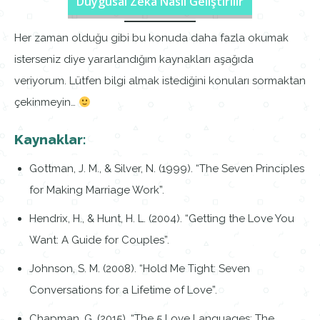
Duygusal Zeka Nasıl Geliştirilir
Her zaman olduğu gibi bu konuda daha fazla okumak
isterseniz diye yararlandığım kaynakları aşağıda
veriyorum. Lütfen bilgi almak istediğini konuları sormaktan
çekinmeyin…
Kaynaklar:
Gottman, J. M., & Silver, N. (1999). “The Seven Principles
for Making Marriage Work”.
Hendrix, H., & Hunt, H. L. (2004). “Getting the Love You
Want: A Guide for Couples”.
Johnson, S. M. (2008). “Hold Me Tight: Seven
Conversations for a Lifetime of Love”.
Chapman, G. (2015). “The 5 Love Languages: The