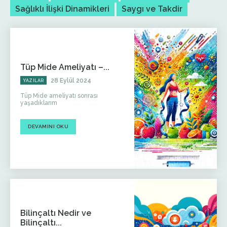
Sağlıklı İlişki Dinamikleri
Saygı ve Takdir
Tüp Mide Ameliyatı –...
28 Eylül 2024
YAZILAR
Tüp Mide ameliyatı sonrası
yaşadıklarım
DEVAMINI OKU
Bilinçaltı Nedir ve
Bilinçaltı...