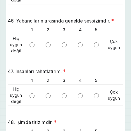
46. Yabancıların arasında genelde sessizimdir.
*
1
2
3
4
5
Hiç
Çok
uygun
uygun
değil
47. İnsanları rahatlatırım.
*
1
2
3
4
5
Hiç
Çok
uygun
uygun
değil
48. İşimde titizimdir.
*