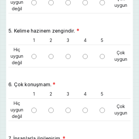
uygun
uygun
değil
5. Kelime hazinem zengindir.
*
1
2
3
4
5
Hiç
Çok
uygun
uygun
değil
6. Çok konuşmam.
*
1
2
3
4
5
Hiç
Çok
uygun
uygun
değil
7. İnsanlarla ilgilenirim.
*