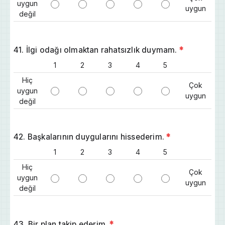
uygun
uygun
değil
41. İlgi odağı olmaktan rahatsızlık duymam.
*
1
2
3
4
5
Hiç
Çok
uygun
uygun
değil
42. Başkalarının duygularını hissederim.
*
1
2
3
4
5
Hiç
Çok
uygun
uygun
değil
43. Bir plan takip ederim.
*