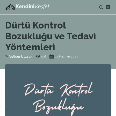
Kendini
Keşfet
Dürtü Kontrol
Bozukluğu ve Tedavi
Yöntemleri
✎
998
12 Haziran 2023
Volkan Ulusan