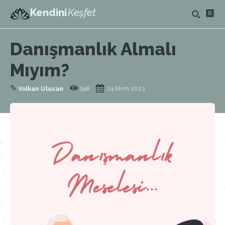
Kendini
Keşfet
Danışmanlık Almalı
Mıyım?
✎
948
24 Ekim 2023
Volkan Ulusan