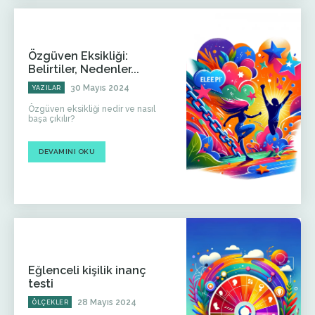
Özgüven Eksikliği:
Belirtiler, Nedenler...
30 Mayıs 2024
YAZILAR
Özgüven eksikliği nedir ve nasıl
başa çıkılır?
DEVAMINI OKU
Eğlenceli kişilik inanç
testi
28 Mayıs 2024
ÖLÇEKLER