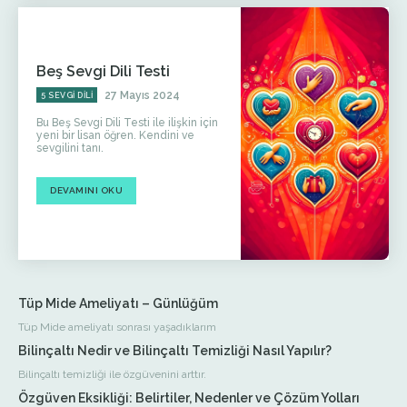
Beş Sevgi Dili Testi
27 Mayıs 2024
5 SEVGI DILI
Bu Beş Sevgi Dili Testi ile ilişkin için
yeni bir lisan öğren. Kendini ve
sevgilini tanı.
DEVAMINI OKU
Tüp Mide Ameliyatı – Günlüğüm
Tüp Mide ameliyatı sonrası yaşadıklarım
Bilinçaltı Nedir ve Bilinçaltı Temizliği Nasıl Yapılır?
Bilinçaltı temizliği ile özgüvenini arttır.
Özgüven Eksikliği: Belirtiler, Nedenler ve Çözüm Yolları