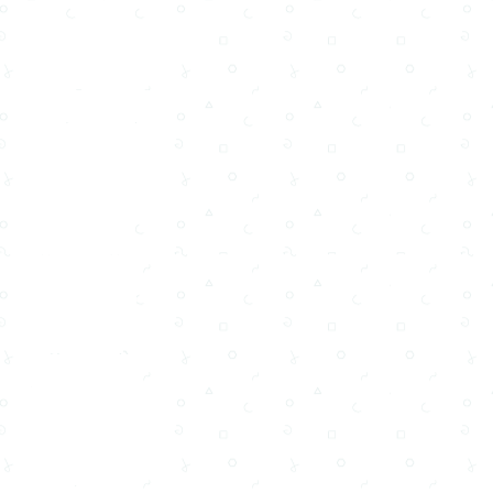
#TerapiNedenGerekli
#ZihinselSağlık
#TerapiFaydaları
#DuygusalSağlık
#TerapiVeBen
#PsikolojikDestek
#TerapiSeansı
#KendiniKeşfet
#StresYönetimi
#İlişkiTerapisi
#YaşamKalitesi
#DuygusalZeka
#ÖzgüvenArtışı
#UzmanYardımı