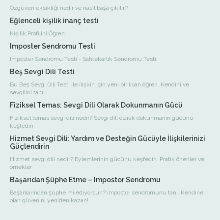
Özgüven eksikliği nedir ve nasıl başa çıkılır?
Eğlenceli kişilik inanç testi
Kişilik Profilini Öğren
Imposter Sendromu Testi
Imposter Sendromu Testi - Sahtekarlık Sendromu Testi
Beş Sevgi Dili Testi
Bu Beş Sevgi Dili Testi ile ilişkin için yeni bir lisan öğren. Kendini ve
sevgilini tanı.
Fiziksel Temas: Sevgi Dili Olarak Dokunmanın Gücü
Fiziksel temas sevgi dili nedir? Sevgi dili olarak dokunmanın gücünü
keşfedin.
Hizmet Sevgi Dili: Yardım ve Desteğin Gücüyle İlişkilerinizi
Güçlendirin
Hizmet sevgi dili nedir? Eylemlerinin gücünü keşfedin. Pratik öneriler ve
örnekler.
Başarıdan Şüphe Etme – Impostor Sendromu
Başarılarından şüphe mi ediyorsun? impostor sendromunu tanı. Kendine
olan güvenini yeniden kazan!