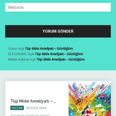
Web
Tüp Mide Ameliyatı – Günlüğüm
Öznur
Açık
Tüp Mide Ameliyatı – Günlüğüm
ECE ÖZDİKİCİ
Açık
Tüp Mide Ameliyatı – Günlüğüm
Melike Ayköse
Açık
Tüp Mide Ameliyatı –...
28 Eylül 2024
YAZILAR
Tüp Mide ameliyatı sonrası