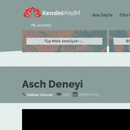
Keşfet
Kendini
Film 
Ana Sayfa
My account
Tüp Mide Ameliyatı –...
Bi
Asch Deneyi
✎
1537
9 Ocak 2023
Volkan Ulusan