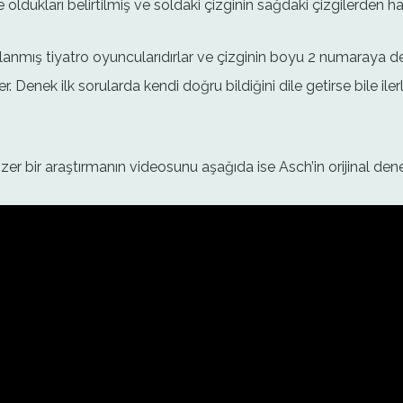
e oldukları belirtilmiş ve soldaki çizginin sağdaki çizgilerden 
yarlanmış tiyatro oyuncularıdırlar ve çizginin boyu 2 numaray
. Denek ilk sorularda kendi doğru bildiğini dile getirse bile i
r bir araştırmanın videosunu aşağıda ise Asch’in orijinal deneyi