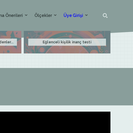
a Önerileri
Ölçekler
Üye Girişi
denler...
Eğlenceli kişilik inanç testi