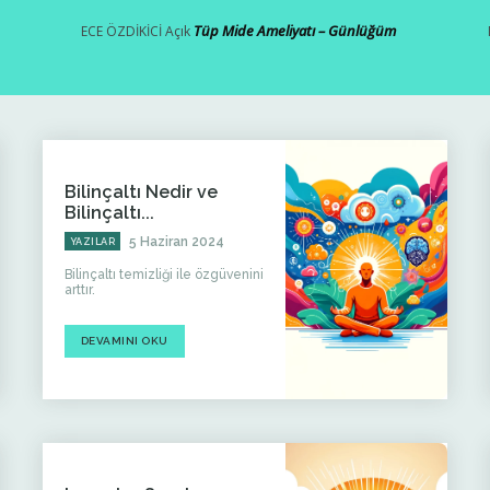
Tüp Mide Ameliyatı – Günlüğüm
ECE ÖZDİKİCİ
Açık
Bilinçaltı Nedir ve
Bilinçaltı...
5 Haziran 2024
YAZILAR
Bilinçaltı temizliği ile özgüvenini
arttır.
DEVAMINI OKU