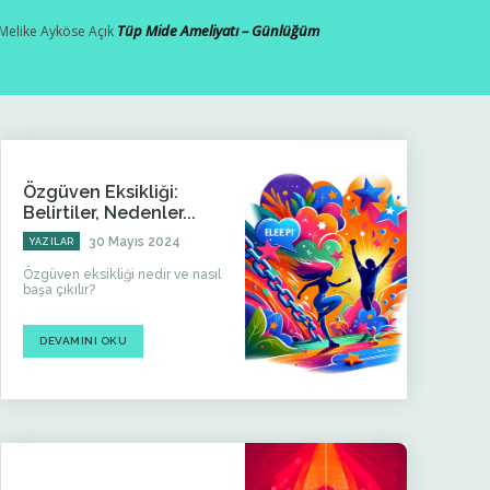
Tüp Mide Ameliyatı – Günlüğüm
Melike Ayköse
Açık
Özgüven Eksikliği:
Belirtiler, Nedenler...
30 Mayıs 2024
YAZILAR
Özgüven eksikliği nedir ve nasıl
başa çıkılır?
DEVAMINI OKU