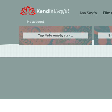
Keşfet
Kendini
Film 
Ana Sayfa
My account
Tüp Mide Ameliyatı –...
Bi