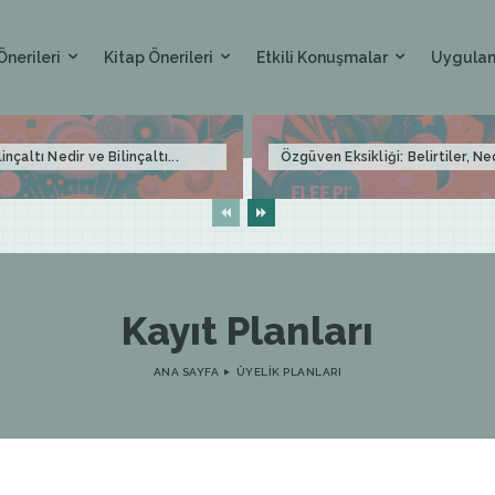
Önerileri
Kitap Önerileri
Etkili Konuşmalar
Uygulam
linçaltı Nedir ve Bilinçaltı...
Özgüven Eksikliği: Belirtiler, Ne
Kayıt Planları
ANA SAYFA
ÜYELIK PLANLARI