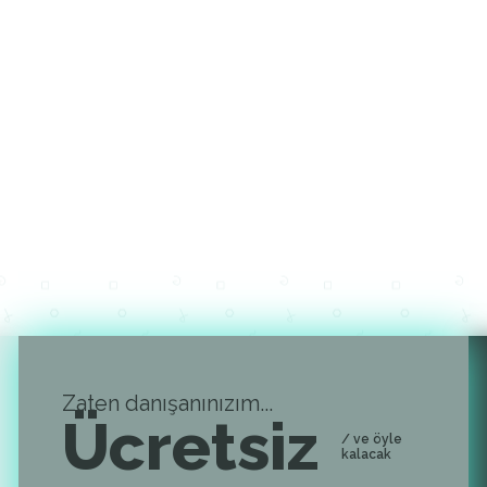
Zaten danışanınızım...
Ücretsiz
/ ve öyle
kalacak