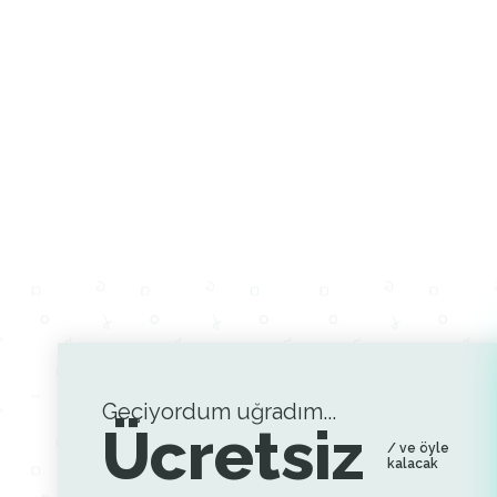
Geçiyordum uğradım...
Ücretsiz
/ ve öyle
kalacak