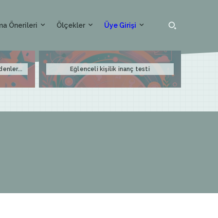
a Önerileri
Ölçekler
Üye Girişi
denler...
Eğlenceli kişilik inanç testi