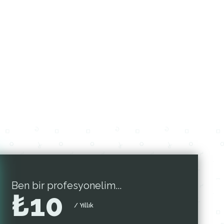
Ben bir profesyonelim...
₺
10
/ Yıllık