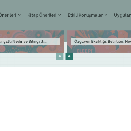
Önerileri
Kitap Önerileri
Etkili Konuşmalar
Uygulam
linçaltı Nedir ve Bilinçaltı...
Özgüven Eksikliği: Belirtiler, Ne