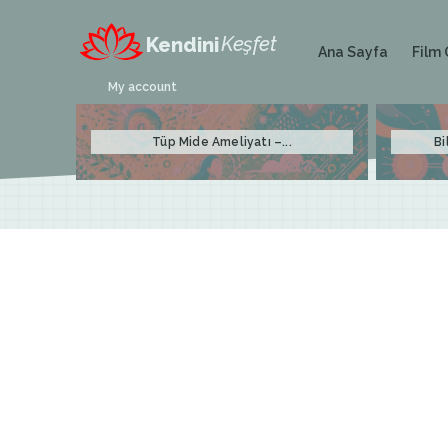
Keşfet
Kendini
Film 
Ana Sayfa
My account
Tüp Mide Ameliyatı –...
Bi