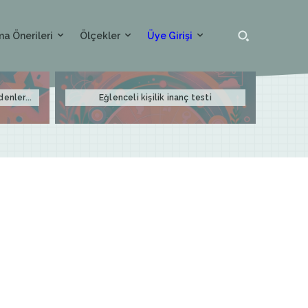
a Önerileri
Ölçekler
Üye Girişi
denler...
Eğlenceli kişilik inanç testi