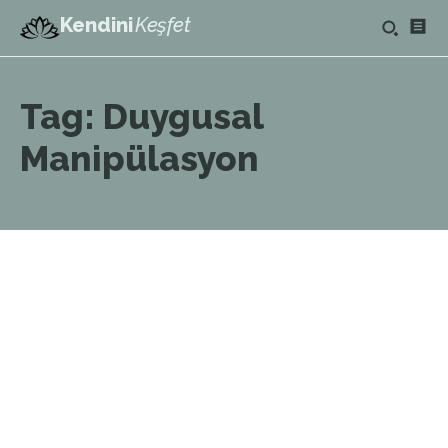
Kendini
Keşfet
Tag:
Duygusal
Manipülasyon