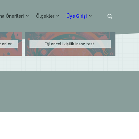
a Önerileri
Ölçekler
Üye Girişi
denler...
Eğlenceli kişilik inanç testi