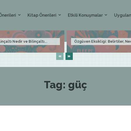
Önerileri
Kitap Önerileri
Etkili Konuşmalar
Uygulam
linçaltı Nedir ve Bilinçaltı...
Özgüven Eksikliği: Belirtiler, Ne
Tag:
güç