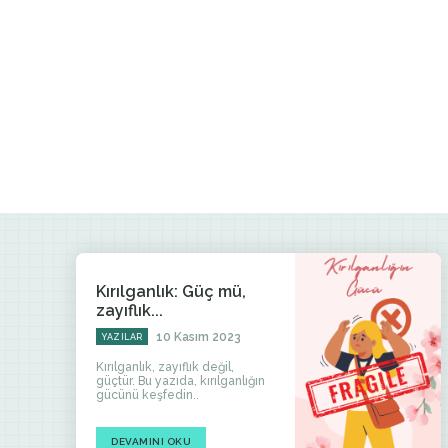
Kırılganlık: Güç mü,
zayıflık...
10 Kasım 2023
YAZILAR
Kırılganlık, zayıflık değil,
güçtür. Bu yazıda, kırılganlığın
gücünü keşfedin..
DEVAMINI OKU