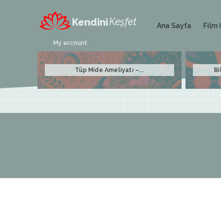
Keşfet
Kendini
Film 
Ana Sayfa
My account
Tüp Mide Ameliyatı –...
Bi