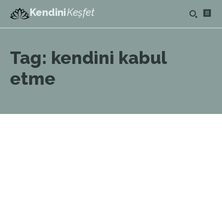
Kendini
Keşfet
Tag:
kendini kabul
etme