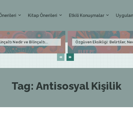
Önerileri
Kitap Önerileri
Etkili Konuşmalar
Uygulam
linçaltı Nedir ve Bilinçaltı...
Özgüven Eksikliği: Belirtiler, Ne
Tag:
Antisosyal Kişilik