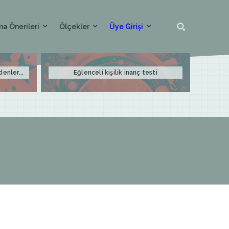
a Önerileri
Ölçekler
Üye Girişi
denler...
Eğlenceli kişilik inanç testi