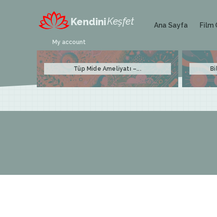
Keşfet
Kendini
Film 
Ana Sayfa
My account
Tüp Mide Ameliyatı –...
Bi